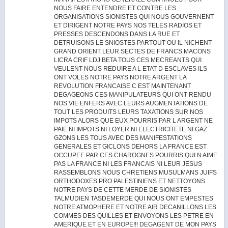
NOUS FAIRE ENTENDRE ET CONTRE LES
ORGANISATIONS SIONISTES QUI NOUS GOUVERNENT
ET DIRIGENT NOTRE PAYS NOS TELES RADIOS ET
PRESSES DESCENDONS DANS LA RUE ET
DETRUISONS LE SNIOSTES PARTOUT OU IL NICHENT
GRAND ORIENT LEUR SECTES DE FRANCS MACONS
LICRA CRIF LDJ BETA TOUS CES MECREANTS QUI
VEULENT NOUS REDUIRE A L ETAT D ESCLAVES ILS
ONT VOLES NOTRE PAYS NOTRE ARGENT LA
REVOLUTION FRANCAISE C EST MAINTENANT
DEGAGEONS CES MANIPULATEURS QUI ONT RENDU
NOS VIE ENFERS AVEC LEURS AUGMENTATIONS DE
TOUT LES PRODUITS LEURS TAXATIONS SUR NOS
IMPOTS ALORS QUE EUX POURRIS PAR L ARGENT NE
PAIE NI IMPOTS NI LOYER NI ELECTRICITETE NI GAZ
GZONS LES TOUS AVEC DES MANIFESTATIONS
GENERALES ET GICLONS DEHORS LA FRANCE EST
OCCUPEE PAR CES CHAROGNES POURRIS QUI N AIME
PAS LA FRANCE NI LES FRANCAIS NI LEUR JESUS
RASSEMBLONS NOUS CHRETIENS MUSULMANS JUIFS
ORTHODOXES PRO PALESTINIENS ET NETTOYONS
NOTRE PAYS DE CETTE MERDE DE SIONISTES
TALMUDIEN TASDEMERDE QUI NOUS ONT EMPESTES
NOTRE ATMOPHERE ET NOTRE AIR DECANILLONS LES
COMMES DES QUILLES ET ENVOYONS LES PETRE EN
AMERIQUE ET EN EUROPE!!! DEGAGENT DE MON PAYS