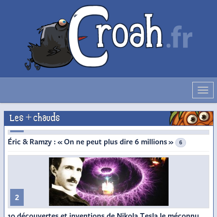
Déve
la
navig
Les + chauds
1
Éric & Ramzy : « On ne peut plus dire 6 millions »
6
2
10 découvertes et inventions de Nikola Tesla le méconnu