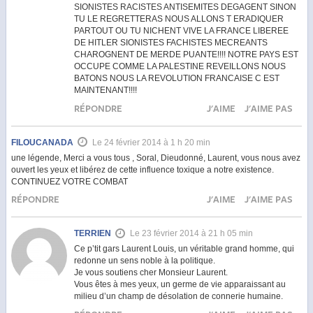
SIONISTES RACISTES ANTISEMITES DEGAGENT SINON
TU LE REGRETTERAS NOUS ALLONS T ERADIQUER
PARTOUT OU TU NICHENT VIVE LA FRANCE LIBEREE
DE HITLER SIONISTES FACHISTES MECREANTS
CHAROGNENT DE MERDE PUANTE!!!! NOTRE PAYS EST
OCCUPE COMME LA PALESTINE REVEILLONS NOUS
BATONS NOUS LA REVOLUTION FRANCAISE C EST
MAINTENANT!!!!
RÉPONDRE
J'AIME
J'AIME PAS
FILOUCANADA
Le 24 février 2014 à 1 h 20 min
une légende, Merci a vous tous , Soral, Dieudonné, Laurent, vous nous avez
ouvert les yeux et libérez de cette influence toxique a notre existence.
CONTINUEZ VOTRE COMBAT
RÉPONDRE
J'AIME
J'AIME PAS
TERRIEN
Le 23 février 2014 à 21 h 05 min
Ce p’tit gars Laurent Louis, un véritable grand homme, qui
redonne un sens noble à la politique.
Je vous soutiens cher Monsieur Laurent.
Vous êtes à mes yeux, un germe de vie apparaissant au
milieu d’un champ de désolation de connerie humaine.