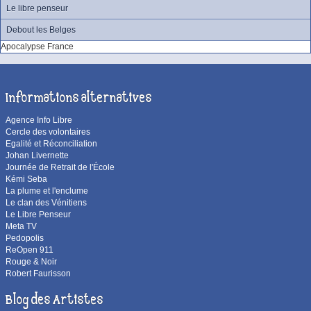
Le libre penseur
Debout les Belges
Apocalypse France
Informations alternatives
Agence Info Libre
Cercle des volontaires
Egalité et Réconciliation
Johan Livernette
Journée de Retrait de l'École
Kémi Seba
La plume et l'enclume
Le clan des Vénitiens
Le Libre Penseur
Meta TV
Pedopolis
ReOpen 911
Rouge & Noir
Robert Faurisson
Blog des Artistes