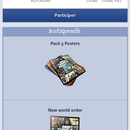
RÉPONDRE
J'AIME
J'AIME PAS
Participer
Boutiquenelle
Commander
Pack 5 Posters
Commander
New world order