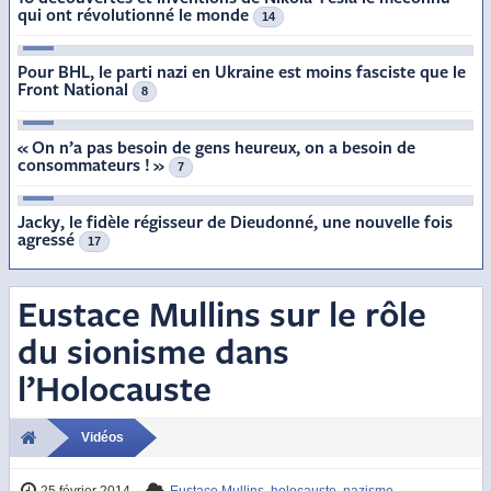
qui ont révolutionné le monde
14
3
Pour BHL, le parti nazi en Ukraine est moins fasciste que le
Front National
8
4
« On n’a pas besoin de gens heureux, on a besoin de
consommateurs ! »
7
5
Jacky, le fidèle régisseur de Dieudonné, une nouvelle fois
agressé
17
Eustace Mullins sur le rôle
du sionisme dans
l’Holocauste
Vidéos
25 février 2014
Eustace Mullins
,
holocauste
,
nazisme