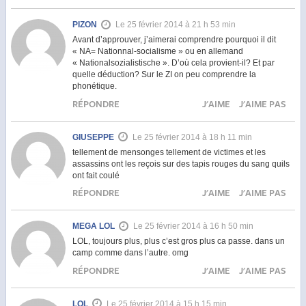
PIZON
Le 25 février 2014 à 21 h 53 min
Avant d’approuver, j’aimerai comprendre pourquoi il dit
« NA= Nationnal-socialisme » ou en allemand
« Nationalsozialistische ». D’où cela provient-il? Et par
quelle déduction? Sur le ZI on peu comprendre la
phonétique.
RÉPONDRE
J'AIME
J'AIME PAS
GIUSEPPE
Le 25 février 2014 à 18 h 11 min
tellement de mensonges tellement de victimes et les
assassins ont les reçois sur des tapis rouges du sang quils
ont fait coulé
RÉPONDRE
J'AIME
J'AIME PAS
MEGA LOL
Le 25 février 2014 à 16 h 50 min
LOL, toujours plus, plus c’est gros plus ca passe. dans un
camp comme dans l’autre. omg
RÉPONDRE
J'AIME
J'AIME PAS
LOL
Le 25 février 2014 à 15 h 15 min