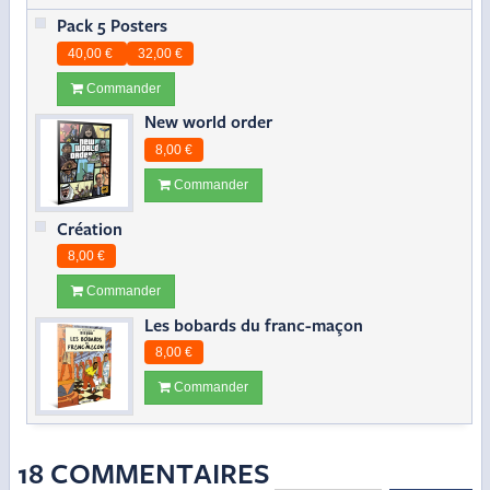
Pack 5 Posters
40,00 €
32,00 €
Commander
New world order
8,00 €
Commander
Création
8,00 €
Commander
Les bobards du franc-maçon
8,00 €
Commander
18 COMMENTAIRES