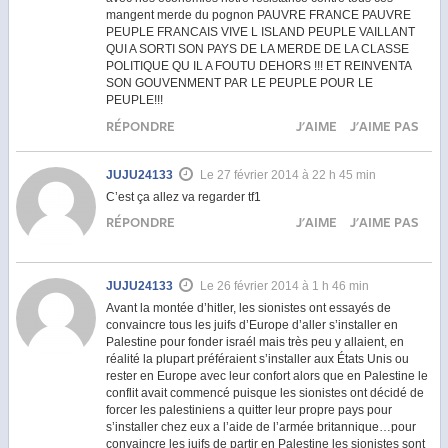
mangent merde du pognon PAUVRE FRANCE PAUVRE
PEUPLE FRANCAIS VIVE L ISLAND PEUPLE VAILLANT
QUI A SORTI SON PAYS DE LA MERDE DE LA CLASSE
POLITIQUE QU IL A FOUTU DEHORS !!! ET REINVENTA
SON GOUVENMENT PAR LE PEUPLE POUR LE
PEUPLE!!!
RÉPONDRE
J'AIME
J'AIME PAS
JUJU24133
Le 27 février 2014 à 22 h 45 min
C’est ça allez va regarder tf1
RÉPONDRE
J'AIME
J'AIME PAS
JUJU24133
Le 26 février 2014 à 1 h 46 min
Avant la montée d’hitler, les sionistes ont essayés de
convaincre tous les juifs d’Europe d’aller s’installer en
Palestine pour fonder israél mais très peu y allaient, en
réalité la plupart préféraient s’installer aux États Unis ou
rester en Europe avec leur confort alors que en Palestine le
conflit avait commencé puisque les sionistes ont décidé de
forcer les palestiniens a quitter leur propre pays pour
s’installer chez eux a l’aide de l’armée britannique…pour
convaincre les juifs de partir en Palestine les sionistes sont