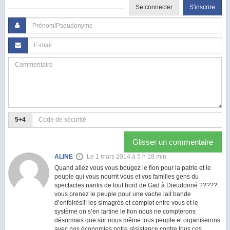
Se connecter
S'inscrire
5+4
Glisser un commentaire
ALINE
Le 1 mars 2014 à 5 h 18 min
Quand allez vous vous bougez le fion pour la patrie et le
peuple qui vous nourrit vous et vos familles gens du
spectacles nantis de tout bord de Gad à Dieudonné ?????
vous prenez le peuple pour une vache lait bande
d’enfoirés!!! les simagrés et complot entre vous et le
système on s’en tartine le fion nous ne compterons
désormais que sur nous même tous peuple et organiserons
avec nos économies notre résistance contre tous ces