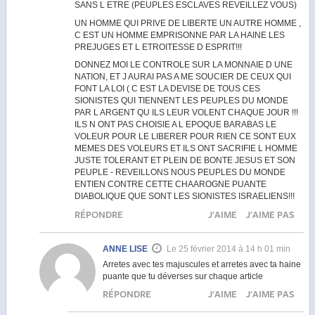
SANS L ETRE (PEUPLES ESCLAVES REVEILLEZ VOUS)
UN HOMME QUI PRIVE DE LIBERTE UN AUTRE HOMME ,
C EST UN HOMME EMPRISONNE PAR LA HAINE LES
PREJUGES ET L ETROITESSE D ESPRIT!!!
DONNEZ MOI LE CONTROLE SUR LA MONNAIE D UNE
NATION, ET J AURAI PAS A ME SOUCIER DE CEUX QUI
FONT LA LOI ( C EST LA DEVISE DE TOUS CES
SIONISTES QUI TIENNENT LES PEUPLES DU MONDE
PAR L ARGENT QU ILS LEUR VOLENT CHAQUE JOUR !!!
ILS N ONT PAS CHOISIE A L EPOQUE BARABAS LE
VOLEUR POUR LE LIBERER POUR RIEN CE SONT EUX
MEMES DES VOLEURS ET ILS ONT SACRIFIE L HOMME
JUSTE TOLERANT ET PLEIN DE BONTE JESUS ET SON
PEUPLE - REVEILLONS NOUS PEUPLES DU MONDE
ENTIEN CONTRE CETTE CHAAROGNE PUANTE
DIABOLIQUE QUE SONT LES SIONISTES ISRAELIENS!!!
RÉPONDRE
J'AIME
J'AIME PAS
ANNE LISE
Le 25 février 2014 à 14 h 01 min
Arretes avec tes majuscules et arretes avec ta haine
puante que tu déverses sur chaque article
RÉPONDRE
J'AIME
J'AIME PAS