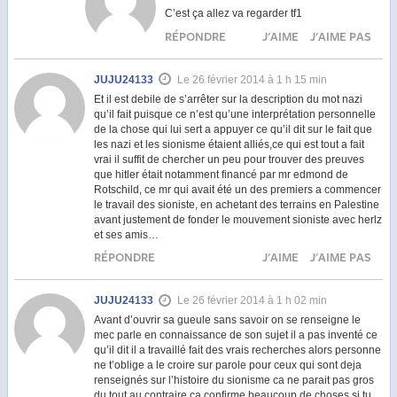
C’est ça allez va regarder tf1
RÉPONDRE
J'AIME
J'AIME PAS
JUJU24133
Le 26 février 2014 à 1 h 15 min
Et il est debile de s’arrêter sur la description du mot nazi
qu’il fait puisque ce n’est qu’une interprétation personnelle
de la chose qui lui sert a appuyer ce qu’il dit sur le fait que
les nazi et les sionisme étaient alliés,ce qui est tout a fait
vrai il suffit de chercher un peu pour trouver des preuves
que hitler était notamment financé par mr edmond de
Rotschild, ce mr qui avait été un des premiers a commencer
le travail des sioniste, en achetant des terrains en Palestine
avant justement de fonder le mouvement sioniste avec herlz
et ses amis…
RÉPONDRE
J'AIME
J'AIME PAS
JUJU24133
Le 26 février 2014 à 1 h 02 min
Avant d’ouvrir sa gueule sans savoir on se renseigne le
mec parle en connaissance de son sujet il a pas inventé ce
qu’il dit il a travaillé fait des vrais recherches alors personne
ne t’oblige a le croire sur parole pour ceux qui sont deja
renseignés sur l’histoire du sionisme ca ne parait pas gros
du tout au contraire ça confirme beaucoup de choses si tu