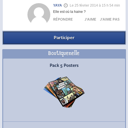
YAYA
Le 25 février 2014 à 15 h 54 min
Elle est où la haine ?
RÉPONDRE
J'AIME
J'AIME PAS
Participer
Boutiquenelle
Commander
Pack 5 Posters
Commander