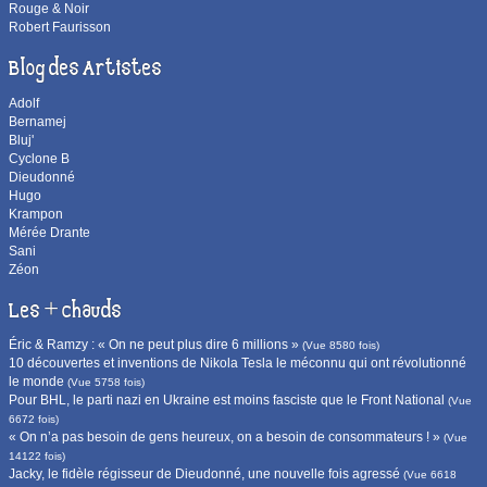
Rouge & Noir
Robert Faurisson
Blog des Artistes
Adolf
Bernamej
Bluj'
Cyclone B
Dieudonné
Hugo
Krampon
Mérée Drante
Sani
Zéon
Les + chauds
Éric & Ramzy : « On ne peut plus dire 6 millions »
(Vue 8580 fois)
10 découvertes et inventions de Nikola Tesla le méconnu qui ont révolutionné
le monde
(Vue 5758 fois)
Pour BHL, le parti nazi en Ukraine est moins fasciste que le Front National
(Vue
6672 fois)
« On n’a pas besoin de gens heureux, on a besoin de consommateurs ! »
(Vue
14122 fois)
Jacky, le fidèle régisseur de Dieudonné, une nouvelle fois agressé
(Vue 6618