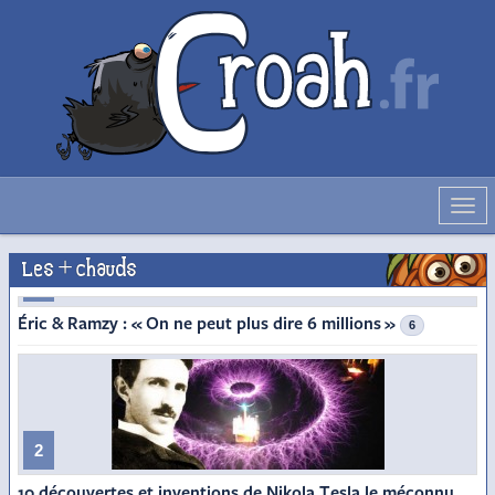
Déve
la
navig
Les + chauds
1
Éric & Ramzy : « On ne peut plus dire 6 millions »
6
2
10 découvertes et inventions de Nikola Tesla le méconnu