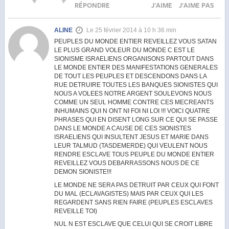
RÉPONDRE
J'AIME
J'AIME PAS
ALINE
Le 25 février 2014 à 10 h 36 min
PEUPLES DU MONDE ENTIER REVEILLEZ VOUS SATAN
LE PLUS GRAND VOLEUR DU MONDE C EST LE
SIONISME ISRAELIENS ORGANISONS PARTOUT DANS
LE MONDE ENTIER DES MANIFESTATIONS GENERALES
DE TOUT LES PEUPLES ET DESCENDONS DANS LA
RUE DETRUIRE TOUTES LES BANQUES SIONISTES QUI
NOUS A VOLEES NOTRE ARGENT SOULEVONS NOUS
COMME UN SEUL HOMME CONTRE CES MECREANTS
INHUMAINS QUI N ONT NI FOI NI LOI !!! VOICI QUATRE
PHRASES QUI EN DISENT LONG SUR CE QUI SE PASSE
DANS LE MONDE A CAUSE DE CES SIONISTES
ISRAELIENS QUI INSULTENT JESUS ET MARIE DANS
LEUR TALMUD (TASDEMERDE) QUI VEULENT NOUS
RENDRE ESCLAVE TOUS PEUPLE DU MONDE ENTIER
REVEILLEZ VOUS DEBARRASSONS NOUS DE CE
DEMON SIONISTE!!!
LE MONDE NE SERA PAS DETRUIT PAR CEUX QUI FONT
DU MAL (ECLAVAGISTES) MAIS PAR CEUX QUI LES
REGARDENT SANS RIEN FAIRE (PEUPLES ESCLAVES
REVEILLE TOI)
NUL N EST ESCLAVE QUE CELUI QUI SE CROIT LIBRE