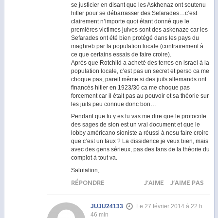
se jusficier en disant que les Askhenaz ont soutenu
hitler pour se débarrasser des Sefarades…c’est
clairement n’importe quoi étant donné que le
premières victimes juives sont des askenaze car les
Sefarades ont été bien protégé dans les pays du
maghreb par la population locale (contrairement à
ce que certains essais de faire croire).
Après que Rotchild a acheté des terres en israel à la
population locale, c’est pas un secret et perso ca me
choque pas, pareil même si des juifs allemands ont
financés hitler en 1923/30 ca me choque pas
forcement car il était pas au pouvoir et sa théorie sur
les juifs peu connue donc bon…
Pendant que tu y es tu vas me dire que le protocole
des sages de sion est un vrai document et que le
lobby américano sioniste a réussi à nosu faire croire
que c’est un faux ? La dissidence je veux bien, mais
avec des gens sérieux, pas des fans de la théorie du
complot à tout va.
Salutation,
RÉPONDRE
J'AIME
J'AIME PAS
JUJU24133
Le 27 février 2014 à 22 h
46 min