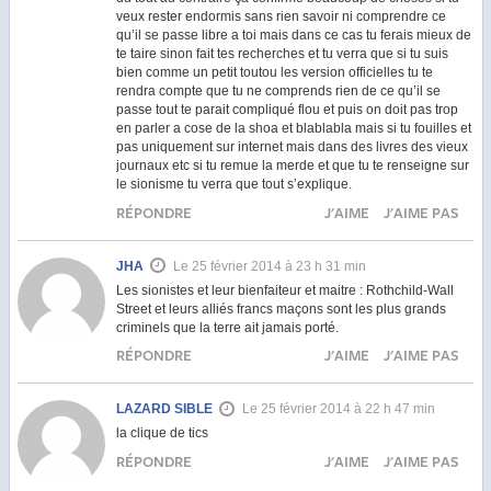
veux rester endormis sans rien savoir ni comprendre ce
qu’il se passe libre a toi mais dans ce cas tu ferais mieux de
te taire sinon fait tes recherches et tu verra que si tu suis
bien comme un petit toutou les version officielles tu te
rendra compte que tu ne comprends rien de ce qu’il se
passe tout te parait compliqué flou et puis on doit pas trop
en parler a cose de la shoa et blablabla mais si tu fouilles et
pas uniquement sur internet mais dans des livres des vieux
journaux etc si tu remue la merde et que tu te renseigne sur
le sionisme tu verra que tout s’explique.
RÉPONDRE
J'AIME
J'AIME PAS
JHA
Le 25 février 2014 à 23 h 31 min
Les sionistes et leur bienfaiteur et maitre : Rothchild-Wall
Street et leurs alliés francs maçons sont les plus grands
criminels que la terre ait jamais porté.
RÉPONDRE
J'AIME
J'AIME PAS
LAZARD SIBLE
Le 25 février 2014 à 22 h 47 min
la clique de tics
RÉPONDRE
J'AIME
J'AIME PAS