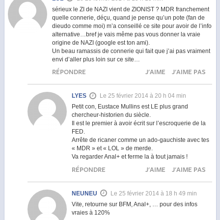
sérieux le ZI de NAZI vient de ZIONIST ? MDR franchement
quelle connerie, déçu, quand je pense qu’un pote (fan de
dieudo comme moi) m’a conseillé ce site pour avoir de l’info
alternative…bref je vais même pas vous donner la vraie
origine de NAZI (google est ton ami).
Un beau ramassis de connerie qui fait que j’ai pas vraiment
envi d’aller plus loin sur ce site…
RÉPONDRE
J'AIME
J'AIME PAS
LYES
Le 25 février 2014 à 20 h 04 min
Petit con, Eustace Mullins est LE plus grand
chercheur-historien du siècle.
Il est le premier à avoir écrit sur l’escroquerie de la
FED.
Arrête de ricaner comme un ado-gauchiste avec tes
« MDR » et « LOL » de merde.
Va regarder Anal+ et ferme la à tout jamais !
RÉPONDRE
J'AIME
J'AIME PAS
NEUNEU
Le 25 février 2014 à 18 h 49 min
Vite, retourne sur BFM, Anal+, … pour des infos
vraies à 120%