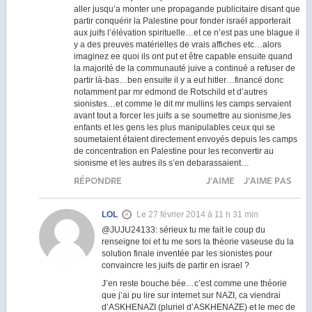
aller jusqu’a monter une propagande publicitaire disant que
partir conquérir la Palestine pour fonder israél apporterait
aux juifs l’élévation spirituelle…et ce n’est pas une blague il
y a des preuves matérielles de vrais affiches etc…alors
imaginez ee quoi ils ont put et être capable ensuite quand
la majorité de la communauté juive a continué a refuser de
partir là-bas…ben ensuite il y a eut hitler…financé donc
notamment par mr edmond de Rotschild et d’autres
sionistes…et comme le dit mr mullins les camps servaient
avant tout a forcer les juifs a se soumettre au sionisme,les
enfants et les gens les plus manipulables ceux qui se
soumetaient étaient directement envoyés depuis les camps
de concentration en Palestine pour les reconvertir au
sionisme et les autres ils s’en debarassaient…
RÉPONDRE
J'AIME
J'AIME PAS
LOL
Le 27 février 2014 à 11 h 31 min
@JUJU24133: sérieux tu me fait le coup du
renseigne toi et tu me sors la théorie vaseuse du la
solution finale inventée par les sionistes pour
convaincre les juifs de partir en israel ?
J’en reste bouche bée…c’est comme une théorie
que j’ai pu lire sur internet sur NAZI, ca viendrai
d’ASKHENAZI (pluriel d’ASKHENAZE) et le mec de