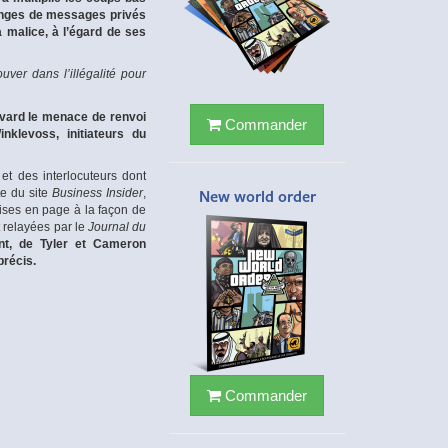
changes de messages privés
 malice, à l’égard de ses
uver dans l’illégalité pour
rvard le menace de renvoi
Commander
nklevoss, initiateurs du
et des interlocuteurs dont
te du site
Business Insider
,
New world order
ises en page à la façon de
 relayées par le
Journal du
nt, de Tyler et Cameron
précis.
Commander