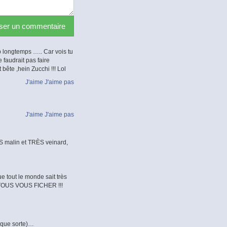
sser un commentaire
 longtemps ….. Car vois tu
 faudrait pas faire
bête ,hein Zucchi !!! Lol
J'aime
J'aime pas
J'aime
J'aime pas
RÈS malin et TRÈS veinard,
e tout le monde sait très
r TOUS VOUS FICHER !!!
lque sorte)…