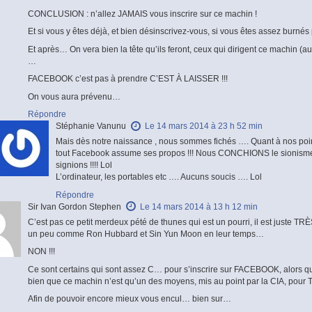
CONCLUSION : n’allez JAMAIS vous inscrire sur ce machin !
Et si vous y êtes déjà, et bien désinscrivez-vous, si vous êtes assez burné
Et après… On vera bien la tête qu’ils feront, ceux qui dirigent ce machin (a
…
FACEBOOK c’est pas à prendre C’EST À LAISSER !!!
On vous aura prévenu…
Répondre
Stéphanie Vanunu
Le 14 mars 2014 à 23 h 52 min
Mais dès notre naissance , nous sommes fichés …. Quant à nos poin
tout Facebook assume ses propos !!! Nous CONCHIONS le sionisme , 
signions !!!! Lol
L’ordinateur, les portables etc …. Aucuns soucis …. Lol
Répondre
Sir Ivan Gordon Stephen
Le 14 mars 2014 à 13 h 12 min
C’est pas ce petit merdeux pété de thunes qui est un pourri, il est juste T
un peu comme Ron Hubbard et Sin Yun Moon en leur temps…
NON !!!
Ce sont certains qui sont assez C… pour s’inscrire sur FACEBOOK, alors qu
bien que ce machin n’est qu’un des moyens, mis au point par la CIA, pou
Afin de pouvoir encore mieux vous encul… bien sur…