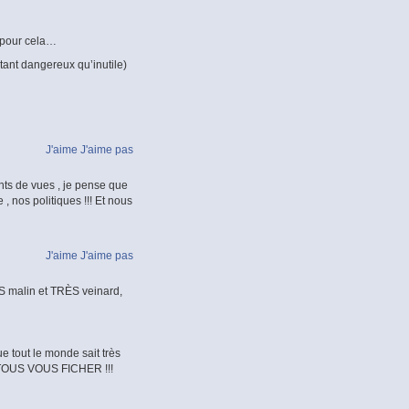
s pour cela…
utant dangereux qu’inutile)
J'aime
J'aime pas
ts de vues , je pense que
nos politiques !!! Et nous
J'aime
J'aime pas
RÈS malin et TRÈS veinard,
e tout le monde sait très
r TOUS VOUS FICHER !!!