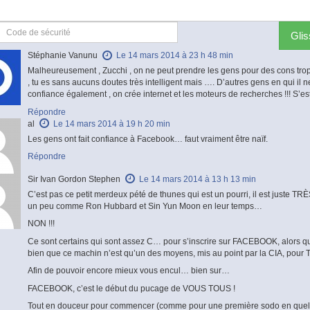
Gli
Stéphanie Vanunu
Le 14 mars 2014 à 23 h 48 min
Malheureusement , Zucchi , on ne peut prendre les gens pour des cons trop
, tu es sans aucuns doutes très intelligent mais …. D’autres gens en qui il ne
confiance également , on crée internet et les moteurs de recherches !!! S’est 
Répondre
al
Le 14 mars 2014 à 19 h 20 min
Les gens ont fait confiance à Facebook… faut vraiment être naïf.
Répondre
Sir Ivan Gordon Stephen
Le 14 mars 2014 à 13 h 13 min
C’est pas ce petit merdeux pété de thunes qui est un pourri, il est juste T
un peu comme Ron Hubbard et Sin Yun Moon en leur temps…
NON !!!
Ce sont certains qui sont assez C… pour s’inscrire sur FACEBOOK, alors qu
bien que ce machin n’est qu’un des moyens, mis au point par la CIA, pou
Afin de pouvoir encore mieux vous encul… bien sur…
FACEBOOK, c’est le début du pucage de VOUS TOUS !
Tout en douceur pour commencer (comme pour une première sodo en que