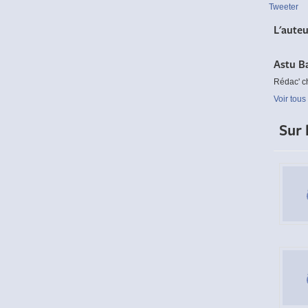
Tweeter
L'aute
Astu B
Rédac' c
Voir tous
Sur 