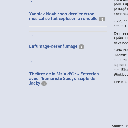
2
pour s’a
partagés
Yannick Noah : son dernier étron
anciens 
musical se fait exploser la rondelle
13
« Ah, ah
autant. C
Ce messa
3
après u
développ
Enfumage-désenfumage
2
Cette ré
l’identit
qui a ef
4
captures
net
.
Ell
Théâtre de la Main d’Or - Entretien
Winklevo
avec l’humoriste Saïd, disciple de
Lire la s
Jacky
1
Source : 7