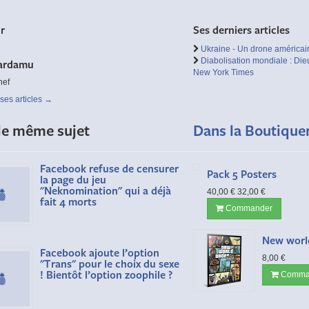
ur
Ses derniers articles
Ukraine - Un drone américai
Diabolisation mondiale : D
ardamu
New York Times
hef
 ses articles
→
le même sujet
Dans la Boutique
Facebook refuse de censurer
Pack 5 Posters
la page du jeu
"Neknomination" qui a déjà
40,00 €
32,00 €
fait 4 morts
Commander
New worl
Facebook ajoute l’option
8,00 €
"Trans" pour le choix du sexe
! Bientôt l’option zoophile ?
Comma