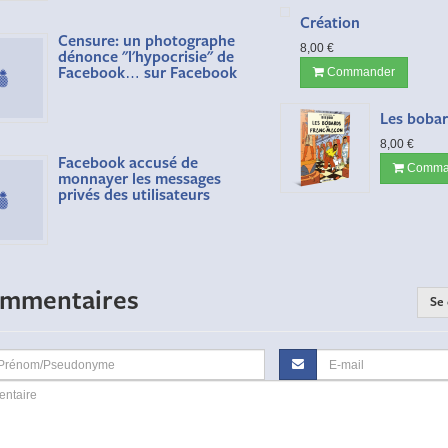
Création
Censure: un photographe
8,00 €
dénonce "l'hypocrisie" de
Facebook… sur Facebook
Commander
Les boba
8,00 €
Facebook accusé de
Comma
monnayer les messages
privés des utilisateurs
ommentaires
Se