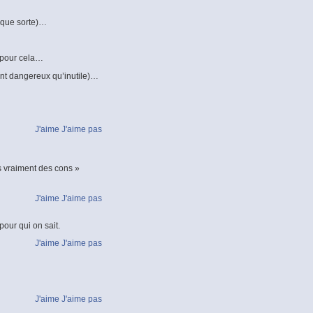
lque sorte)…
s pour cela…
tant dangereux qu’inutile)…
J'aime
J'aime pas
 vraiment des cons »
J'aime
J'aime pas
 pour qui on sait.
J'aime
J'aime pas
J'aime
J'aime pas