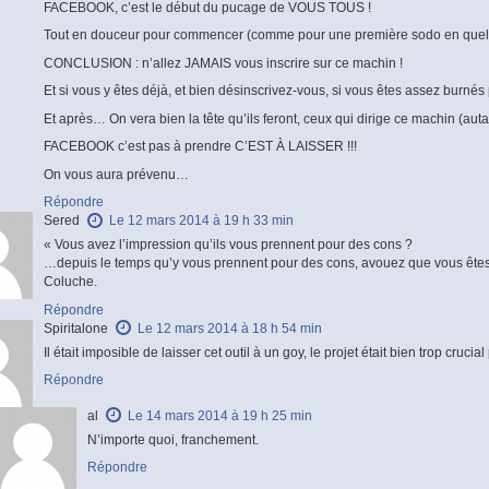
FACEBOOK, c’est le début du pucage de VOUS TOUS !
Tout en douceur pour commencer (comme pour une première sodo en que
CONCLUSION : n’allez JAMAIS vous inscrire sur ce machin !
Et si vous y êtes déjà, et bien désinscrivez-vous, si vous êtes assez burné
Et après… On vera bien la tête qu’ils feront, ceux qui dirige ce machin (au
FACEBOOK c’est pas à prendre C’EST À LAISSER !!!
On vous aura prévenu…
Répondre
Sered
Le 12 mars 2014 à 19 h 33 min
« Vous avez l’impression qu’ils vous prennent pour des cons ?
…depuis le temps qu’y vous prennent pour des cons, avouez que vous êtes
Coluche.
Répondre
Spiritalone
Le 12 mars 2014 à 18 h 54 min
Il était imposible de laisser cet outil à un goy, le projet était bien trop crucial
Répondre
al
Le 14 mars 2014 à 19 h 25 min
N’importe quoi, franchement.
Répondre