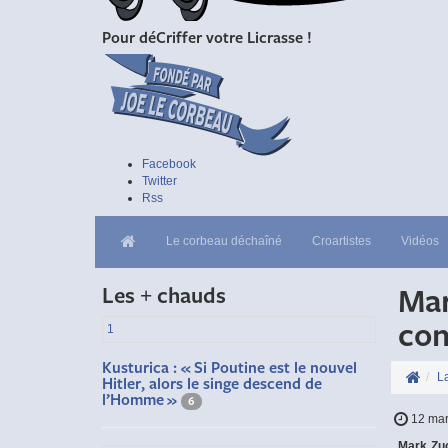
Pour déCriffer votre Licrasse !
Facebook
Twitter
Rss
Le corbeau déchaîné
Croartistes
Vidéos
Mar
Les + chauds
con
1
Kusturica : « Si Poutine est le nouvel
L
Hitler, alors le singe descend de
l’Homme »
6
12 ma
Mark Zuc