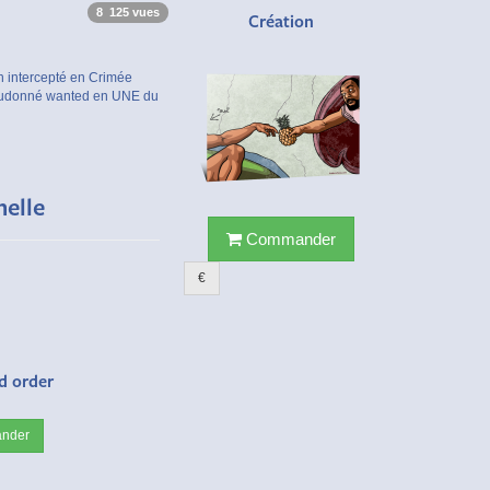
8 125 vues
Création
n intercepté en Crimée
ieudonné wanted en UNE du
nelle
Commander
€
d order
nder