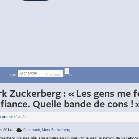
La presse révisée
Documentaires
k Zuckerberg : « Les gens me f
fiance. Quelle bande de cons ! 
a presse révisée
rs 2014
Facebook
,
Mark Zuckerberg
kerberg n’a pas bâti son empire en un jour. On le sait, le patron de Facebook