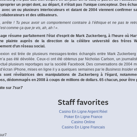
pproprier un projet dont, au départ, il n’était pas l’unique concepteur. Des é
 avec un ou plusieurs interlocuteurs et datant de 2004 viennent confirmer sa
collaborateurs et des utilisateurs.
, arrête ! Tu peux avoir un comportement contraire à l’éthique et ne pas te retro
’est comme ça que je vis, ah, ah ! »
.
ge résume parfaitement l’état d’esprit de Mark Zuckerberg, à l’heure où Ha
ne plainte auprès de la direction de la célèbre université des frères Wi
ement d’un réseau social.
flexion est tirée de plusieurs messages-textes échangés entre Mark Zuckerberg 
é n’a pas été dévoilée. Ceux-ci ont été obtenus par Nicholas Carlson, un journalis
fectué plusieurs reportages sur la société Facebook. Des conversations de 2004 m
 d’écran iPhone, mises en ligne il y a quelques semaines par le
Business Insider
et
es sont révélatrices des manipulations de Zuckerberg à l’égard, notamme
ss, dédommagés en 2008 à coups de millions de dollars. 65 chacun, pour être 
uite sur
7sur7
Staff favorites
Casino En Ligne Argent Réel
Poker En Ligne France
Casino Online
Casino En Ligne Francais
sur7