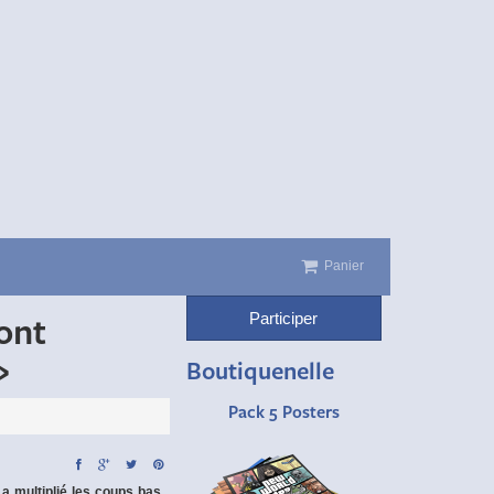
Panier
Participer
ont
»
Boutiquenelle
Pack 5 Posters
 a multiplié les coups bas