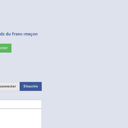
rds du franc-maçon
nder
 connecter
S'inscrire