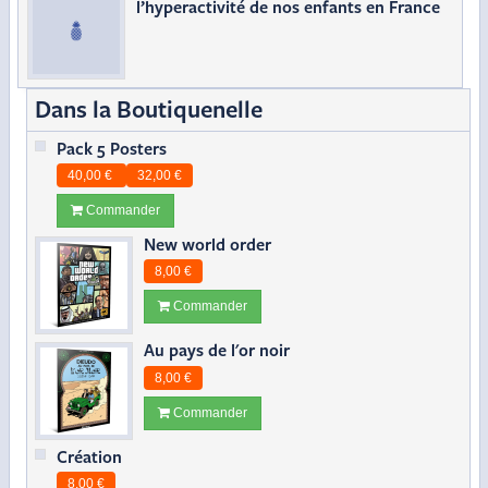
l’hyperactivité de nos enfants en France
Dans la Boutiquenelle
Pack 5 Posters
40,00 €
32,00 €
Commander
New world order
8,00 €
Commander
Au pays de l'or noir
8,00 €
Commander
Création
8,00 €