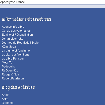
Apocalypse France
Informations alternatives
Agence Info Libre
Cercle des volontaires
Egalité et Réconciliation
Johan Livernette
Journée de Retrait de l'École
Kémi Seba
La plume et l'enclume
Le clan des Vénitiens
Le Libre Penseur
Meta TV
Pedopolis
ReOpen 911
Rouge & Noir
Robert Faurisson
Blog des Artistes
Adolf
Azim
Bernamej