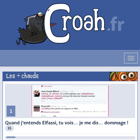
Déve
la
navig
Les + chauds
1
Quand j’entends Elfassi, tu vois… je me dis… dommage !
15
2