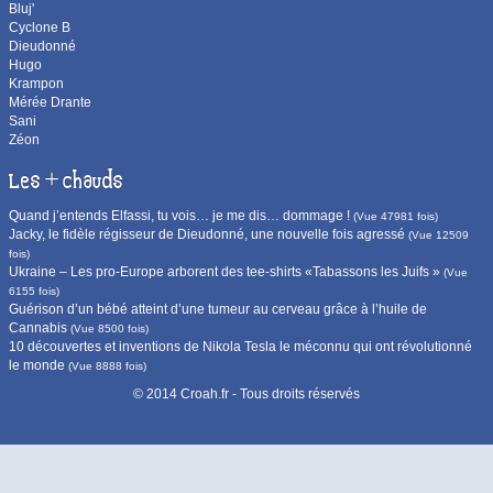
Bluj'
Cyclone B
Dieudonné
Hugo
Krampon
Mérée Drante
Sani
Zéon
Les + chauds
Quand j’entends Elfassi, tu vois… je me dis… dommage !
(Vue 47981 fois)
Jacky, le fidèle régisseur de Dieudonné, une nouvelle fois agressé
(Vue 12509
fois)
Ukraine – Les pro-Europe arborent des tee-shirts «Tabassons les Juifs »
(Vue
6155 fois)
Guérison d’un bébé atteint d’une tumeur au cerveau grâce à l’huile de
Cannabis
(Vue 8500 fois)
10 découvertes et inventions de Nikola Tesla le méconnu qui ont révolutionné
le monde
(Vue 8888 fois)
© 2014 Croah.fr - Tous droits réservés