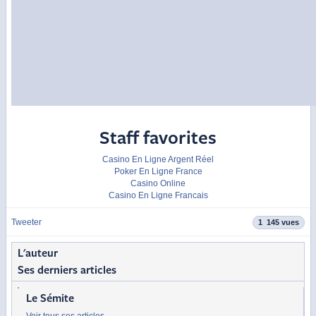
Staff favorites
Casino En Ligne Argent Réel
Poker En Ligne France
Casino Online
Casino En Ligne Francais
Tweeter
1 145 vues
L'auteur
Ses derniers articles
Le Sémite
Voir tous ses articles
→