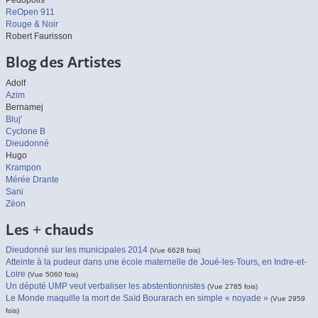
Pedopolis
ReOpen 911
Rouge & Noir
Robert Faurisson
Blog des Artistes
Adolf
Azim
Bernamej
Bluj'
Cyclone B
Dieudonné
Hugo
Krampon
Mérée Drante
Sani
Zéon
Les + chauds
Dieudonné sur les municipales 2014
(Vue 6628 fois)
Atteinte à la pudeur dans une école maternelle de Joué-les-Tours, en Indre-et-
Loire
(Vue 5060 fois)
Un député UMP veut verbaliser les abstentionnistes
(Vue 2785 fois)
Le Monde maquille la mort de Saïd Bourarach en simple « noyade »
(Vue 2959
fois)