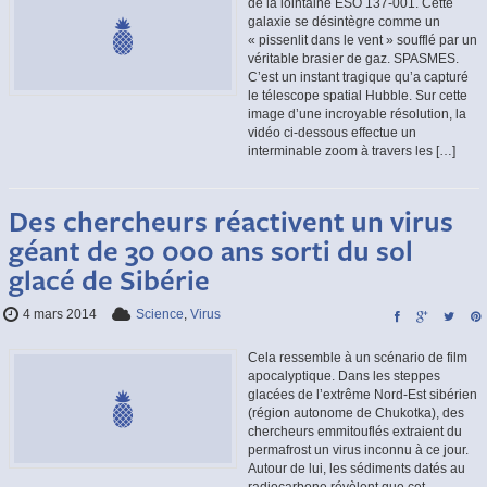
de la lointaine ESO 137-001. Cette
galaxie se désintègre comme un
« pissenlit dans le vent » soufflé par un
véritable brasier de gaz. SPASMES.
C’est un instant tragique qu’a capturé
le télescope spatial Hubble. Sur cette
image d’une incroyable résolution, la
vidéo ci-dessous effectue un
interminable zoom à travers les […]
Des chercheurs réactivent un virus
géant de 30 000 ans sorti du sol
glacé de Sibérie
4 mars 2014
Science
,
Virus
Cela ressemble à un scénario de film
apocalyptique. Dans les steppes
glacées de l’extrême Nord-Est sibérien
(région autonome de Chukotka), des
chercheurs emmitouflés extraient du
permafrost un virus inconnu à ce jour.
Autour de lui, les sédiments datés au