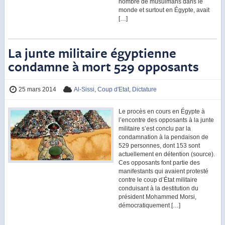
nombre de musulmans dans le
monde et surtout en Égypte, avait
[…]
La junte militaire égyptienne
condamne à mort 529 opposants
25 mars 2014
Al-Sissi
,
Coup d'Etat
,
Dictature
Le procès en cours en Égypte à
l’encontre des opposants à la junte
militaire s’est conclu par la
condamnation à la pendaison de
529 personnes, dont 153 sont
actuellement en détention (source).
Ces opposants font partie des
manifestants qui avaient protesté
contre le coup d’État militaire
conduisant à la destitution du
président Mohammed Morsi,
démocratiquement […]