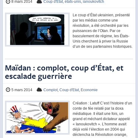
8 mars 2014
Coup d'Etat
,
états-unis
,
ianoukovitch
Le coup d’État ukrainien, présenté
par les médias comme une
révolution, a été orchestré par les
puissances de l’Otan. Par ce
basculement de régime, les États-
Unis cherchent à priver la Russie
d’un de ses partenaires historiques.
Maïdan : complot, coup d’État, et
escalade guerrière
5 mars 2014
Complot
,
Coup d'Etat
,
Economie
Création : Latuff C’est l’histoire d’un
conte de fée relaté par la doxa
médiatique. Il était une fois, un
grand et méchant dictateur appelé
« Ianoukovitch ». L’homme avait
déjà volé l’élection en 2004 qui
déclencha la Révolution orange,