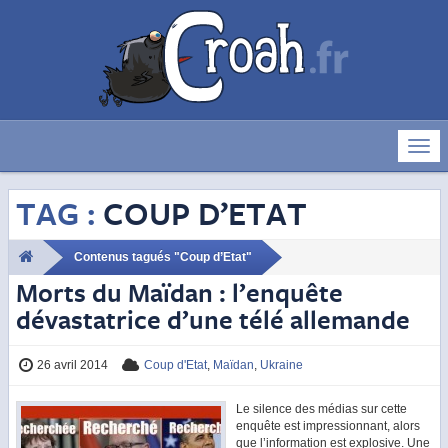
Déve
la
navig
TAG :
COUP D’ETAT
Contenus tagués "Coup d’Etat"
Morts du Maïdan : l’enquête
dévastatrice d’une télé allemande
26 avril 2014
Coup d'Etat
,
Maïdan
,
Ukraine
Le silence des médias sur cette
enquête est impressionnant, alors
que l’information est explosive. Une