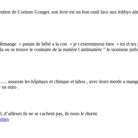
ention de Corinne Gouget. son livre est un bon outil face aux lobbys ali
démange » putain de bébé a la con » je t exterminerai bien » toi et tes p
ou se trouve le contraire de la matière l antimatière " le sionisme juifs " e
e ….. assassin les hôpitaux et clinique et labos , avec leurs merde a man
r en euro .
 d’ailleurs ils ne se cachent pas, ils nous le disent.
tones