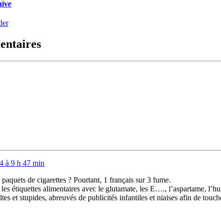
uive
er
entaires
4 à 9 h 47 min
s paquets de cigarettes ? Pourtant, 1 français sur 3 fume.
les étiquettes alimentaires avec le glutamate, les E…., l’aspartame, l’h
es et stupides, abreuvés de publicités infantiles et niaises afin de to