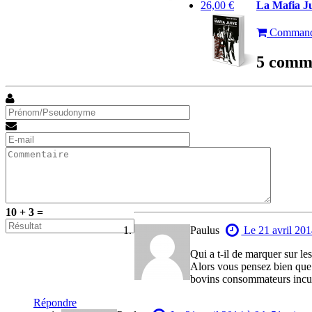
26,00 €
La Mafia J
Command
5 comm
10 + 3 =
Paulus
Le 21 avril 201
Qui a t-il de marquer sur le
Alors vous pensez bien que 
bovins consommateurs incult
Répondre