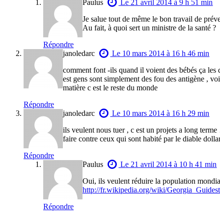
Paulus
Le 21 avril 2014 à 9 h 51 min
Je salue tout de même le bon travail de prév
Au fait, à quoi sert un ministre de la santé ?
Répondre
janoledarc
Le 10 mars 2014 à 16 h 46 min
comment font -ils quand il voient des bébés ça les 
est gens sont simplement des fou des antigène , voila 
matière c est le reste du monde
Répondre
janoledarc
Le 10 mars 2014 à 16 h 29 min
ils veulent nous tuer , c est un projets a long term
faire contre ceux qui sont habité par le diable dolla
Répondre
Paulus
Le 21 avril 2014 à 10 h 41 min
Oui, ils veulent réduire la population mondial,
http://fr.wikipedia.org/wiki/Georgia_Guides
Répondre