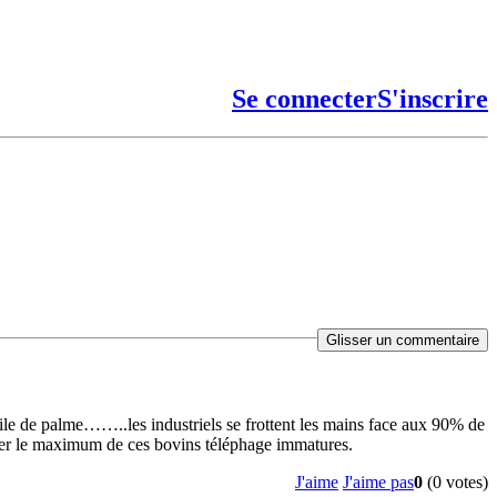
Se connecter
S'inscrire
Glisser un commentaire
uile de palme……..les industriels se frottent les mains face aux 90% de
ucher le maximum de ces bovins téléphage immatures.
J'aime
J'aime pas
0
(0 votes)