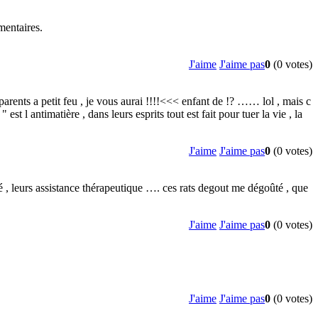
mentaires.
J'aime
J'aime pas
0
(0 votes)
arents a petit feu , je vous aurai !!!!<<< enfant de !? …… lol , mais c
st l antimatière , dans leurs esprits tout est fait pour tuer la vie , la
J'aime
J'aime pas
0
(0 votes)
gé , leurs assistance thérapeutique …. ces rats degout me dégoûté , que
J'aime
J'aime pas
0
(0 votes)
J'aime
J'aime pas
0
(0 votes)