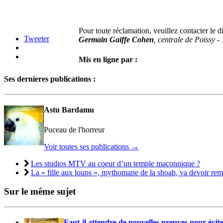
Pour toute réclamation, veuillez contacter le di
Tweeter
Germain Gaiffe Cohen
, centrale de Poissy 
Mis en ligne par :
Ses dernieres publications :
Astu Bardamu
Puceau de l'horreur
Voir toutes ses publications
→
Les studios MTV au coeur d’un temple maçonnique ?
La « fille aux loups », mythomane de la shoah, va devoir re
Sur le même sujet
Faut-il attendre de nouvelles preuves pour évi