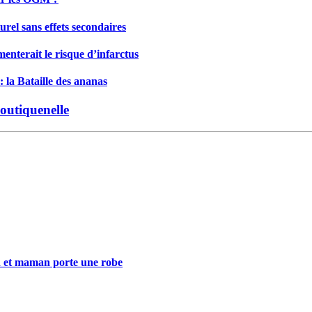
rel sans effets secondaires
enterait le risque d’infarctus
: la Bataille des ananas
outiquenelle
n et maman porte une robe