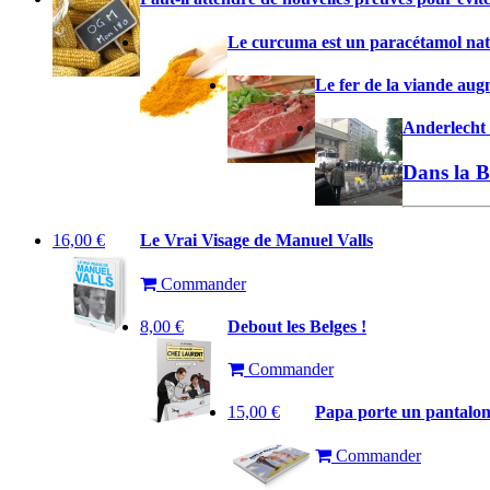
Le curcuma est un paracétamol natu
Le fer de la viande augm
Anderlecht 
Dans la B
16,00 €
Le Vrai Visage de Manuel Valls
Commander
8,00 €
Debout les Belges !
Commander
15,00 €
Papa porte un pantalo
Commander