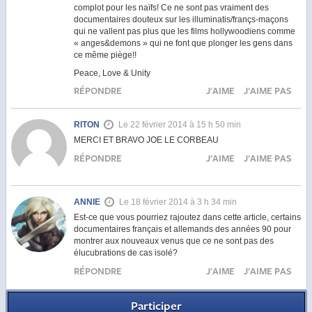
complot pour les naïfs! Ce ne sont pas vraiment des
documentaires douteux sur les illuminatis/françs-maçons
qui ne vallent pas plus que les films hollywoodiens comme
« anges&demons » qui ne font que plonger les gens dans
ce même piège!!
Peace, Love & Unity
RÉPONDRE
J'AIME
J'AIME PAS
RITON
Le 22 février 2014 à 15 h 50 min
MERCI ET BRAVO JOE LE CORBEAU
RÉPONDRE
J'AIME
J'AIME PAS
ANNIE
Le 18 février 2014 à 3 h 34 min
Est-ce que vous pourriez rajoutez dans cette article, certains
documentaires français et allemands des années 90 pour
montrer aux nouveaux venus que ce ne sont pas des
élucubrations de cas isolé?
RÉPONDRE
J'AIME
J'AIME PAS
Participer