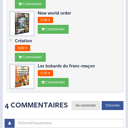
Commander
New world order
8,00 €
Commander
Création
8,00 €
Commander
Les bobards du franc-maçon
8,00 €
Commander
4 COMMENTAIRES
Se connecter
S'inscrire