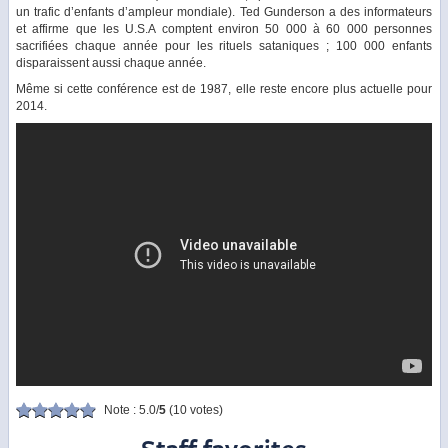
un trafic d’enfants d’ampleur mondiale). Ted Gunderson a des informateurs
et affirme que les U.S.A comptent environ 50 000 à 60 000 personnes
sacrifiées chaque année pour les rituels sataniques ; 100 000 enfants
disparaissent aussi chaque année.
Même si cette conférence est de 1987, elle reste encore plus actuelle pour
2014.
Note : 5.0/
5
(10 votes)