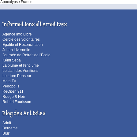
Apocalypse France
Informations alternatives
Agence Info Libre
Cercle des volontaires
Egalité et Réconciliation
Johan Livernette
Journée de Retrait de l'École
Kémi Seba
La plume et l'enclume
Le clan des Vénitiens
Le Libre Penseur
Meta TV
Pedopolis
ReOpen 911
Rouge & Noir
Robert Faurisson
Blog des Artistes
Adolf
Bernamej
Bluj'