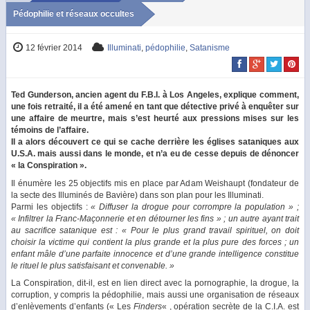
Pédophilie et réseaux occultes
12 février 2014
Illuminati
,
pédophilie
,
Satanisme
Ted Gunderson, ancien agent du F.B.I. à Los Angeles, explique comment,
une fois retraité, il a été amené en tant que détective privé à enquêter sur
une affaire de meurtre, mais s’est heurté aux pressions mises sur les
témoins de l’affaire.
Il a alors découvert ce qui se cache derrière les églises sataniques aux
U.S.A. mais aussi dans le monde, et n’a eu de cesse depuis de dénoncer
« la Conspiration ».
Il énumère les 25 objectifs mis en place par Adam Weishaupt (fondateur de
la secte des Illuminés de Bavière) dans son plan pour les Illuminati.
Parmi les objectifs :
« Diffuser la drogue pour corrompre la population » ;
« Infiltrer la Franc-Maçonnerie et en détourner les fins » ; un autre ayant trait
au sacrifice satanique est : « Pour le plus grand travail spirituel, on doit
choisir la victime qui contient la plus grande et la plus pure des forces ; un
enfant mâle d’une parfaite innocence et d’une grande intelligence constitue
le rituel le plus satisfaisant et convenable. »
La Conspiration, dit-il, est en lien direct avec la pornographie, la drogue, la
corruption, y compris la pédophilie, mais aussi une organisation de réseaux
d’enlèvements d’enfants (« Les
Finders
« , opération secrète de la C.I.A. est