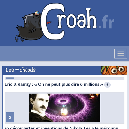
Déve
la
navig
Les + chauds
1
Éric & Ramzy : « On ne peut plus dire 6 millions »
6
2
10 découvertes et inventions de Nikola Tesla le méconnu