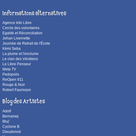
Informations alternatives
Agence Info Libre
Cercle des volontaires
Egalité et Réconciliation
Johan Livernette
Journée de Retrait de l'École
Kémi Seba
La plume et l'enclume
Le clan des Vénitiens
Le Libre Penseur
Meta TV
Pedopolis
ReOpen 911
Rouge & Noir
Robert Faurisson
Blog des Artistes
Adolf
Bernamej
Bluj'
Cyclone B
Dieudonné