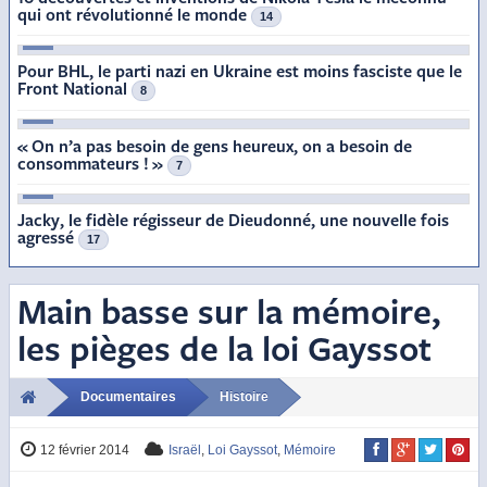
qui ont révolutionné le monde
14
3
Pour BHL, le parti nazi en Ukraine est moins fasciste que le
Front National
8
4
« On n’a pas besoin de gens heureux, on a besoin de
consommateurs ! »
7
5
Jacky, le fidèle régisseur de Dieudonné, une nouvelle fois
agressé
17
Main basse sur la mémoire,
les pièges de la loi Gayssot
Documentaires
Histoire
12 février 2014
Israël
,
Loi Gayssot
,
Mémoire