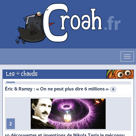
Déve
la
navig
Les + chauds
1
Éric & Ramzy : « On ne peut plus dire 6 millions »
6
2
10 découvertes et inventions de Nikola Tesla le méconnu