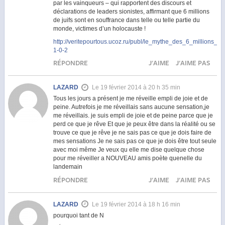
par les vainqueurs – qui rapportent des discours et
déclarations de leaders sionistes, affirmant que 6 millions
de juifs sont en souffrance dans telle ou telle partie du
monde, victimes d’un holocauste !
http://veritepourtous.ucoz.ru/publ/le_mythe_des_6_millions
1-0-2
RÉPONDRE
J'AIME
J'AIME PAS
LAZARD
Le 19 février 2014 à 20 h 35 min
Tous les jours a présent je me réveille empli de joie et de
peine. Autrefois je me réveillais sans aucune sensation,je
me réveillais. je suis empli de joie et de peine parce que je
perd ce que je rêve Et que je peux être dans la réalité ou se
trouve ce que je rêve je ne sais pas ce que je dois faire de
mes sensations Je ne sais pas ce que je dois être tout seule
avec moi même Je veux qu elle me dise quelque chose
pour me réveiller a NOUVEAU amis poète quenelle du
landemain
RÉPONDRE
J'AIME
J'AIME PAS
LAZARD
Le 19 février 2014 à 18 h 16 min
pourquoi tant de N