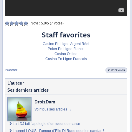
Note : 5.0/
5
(7 votes)
Staff favorites
Casino En Ligne Argent Réel
Poker En Ligne France
Casino Online
Casino En Ligne Francais
Tweeter
2 013 vues
L'auteur
Ses derniers articles
Drol2Dam
Voir tous ses articles
→
La LDJ fait l’apologie d’un tueur de masse
Laurent LOUIS : l’amour d’Elio Di Rupo pour les pandas !