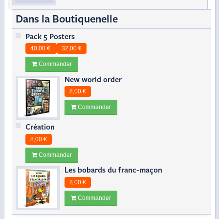
Dans la Boutiquenelle
Pack 5 Posters
40,00 €
32,00 €
Commander
New world order
8,00 €
Commander
Création
8,00 €
Commander
Les bobards du franc-maçon
8,00 €
Commander