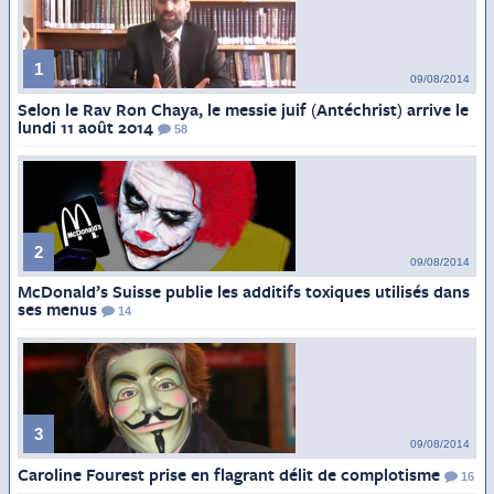
1
09/08/2014
Selon le Rav Ron Chaya, le messie juif (Antéchrist) arrive le
lundi 11 août 2014
58
2
09/08/2014
McDonald’s Suisse publie les additifs toxiques utilisés dans
ses menus
14
3
09/08/2014
Caroline Fourest prise en flagrant délit de complotisme
16