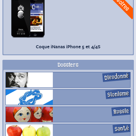
Coque iNanas iPhone 5 et 4/4S
Dossiers
Dieudonné
Sionisme
Russie
Santé