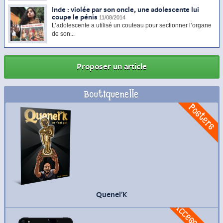
Inde : violée par son oncle, une adolescente lui
coupe le pénis
11/08/2014
L’adolescente a utilisé un couteau pour sectionner l’organe
de son...
Proposer un article
Boutiquenelle
Commander
Posters
Quenel'K
Commander
Accessoires