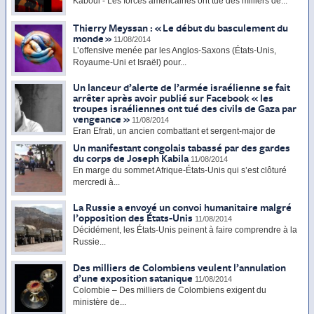
Kaboul - Les forces américaines ont tué des milliers de...
Thierry Meyssan : « Le début du basculement du
monde »
11/08/2014
L’offensive menée par les Anglos-Saxons (États-Unis,
Royaume-Uni et Israël) pour...
Un lanceur d’alerte de l’armée israélienne se fait
arrêter après avoir publié sur Facebook « les
troupes israéliennes ont tué des civils de Gaza par
vengeance »
11/08/2014
Eran Efrati, un ancien combattant et sergent-major de
l’armée israélienne...
Un manifestant congolais tabassé par des gardes
du corps de Joseph Kabila
11/08/2014
En marge du sommet Afrique-États-Unis qui s’est clôturé
mercredi à...
La Russie a envoyé un convoi humanitaire malgré
l’opposition des États-Unis
11/08/2014
Décidément, les États-Unis peinent à faire comprendre à la
Russie...
Des milliers de Colombiens veulent l’annulation
d’une exposition satanique
11/08/2014
Colombie – Des milliers de Colombiens exigent du
ministère de...