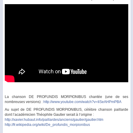
La chanson DE PROFUNDIS MORPIONIBUS chantée (une de ses
nombreuses versions) :
http://www.youtube.com/watch?v=IiSeAHPmPBA
Au sujet de DE PROFUNDIS MORPIONIBUS, célèbre chanson paillarde
dont l’académicien Théophile Gautier serait à l’origine :
http://xavier.hubaut.info/paillardes/anciens/gautier/gautier.htm
http://fr.wikipedia.org/wiki/De_profundis_morpionibus