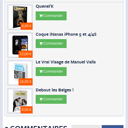
Quenel'K
Commander
8,00 €
Coque iNanas iPhone 5 et 4/4S
Commander
12,00 €
Le Vrai Visage de Manuel Valls
Commander
16,00 €
Debout les Belges !
Commander
8,00 €