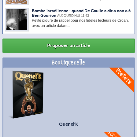
Bombe israélienne : quand De Gaulle a dit « non » à
Ben Gourion
AUJOURD'HUI 11:43
Petite piqûre de rappel pour nos fidèles lecteurs de Croah,
avec un article datant...
Proposer un article
Boutiquenelle
Commander
Posters
Quenel'K
Commander