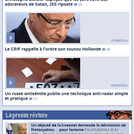
adorateurs de Satan, JSS riposte
19
4
07/08/2014
Le CRIF rappelle à l’ordre son toutou Hollande
28
5
06/08/2014
Un russe antisémite publie une technique anti-radar simple
et pratique
17
La presse révisée
Un député de la knesset demande la démission de
Netanyahou… pour laxisme !
AUJOURD'HUI 20:52