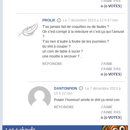
J'AIME PAS
0
(0 VOTES)
PROLIX
Le 7 décembre 2013 à 12 h 47 min
T’as jamais fait de coquilles ou de fautes ?
On s’est corrigé à la relecture et c’est ça qui t’amuse
?
T’as rien d’autre à foutre de tes journées ?
du shit à couper ?
un coin de table à sucer ?
une nouille à secouer ?…
RÉPONDRE
J'AIME
J'AIME PAS
0
(0 VOTES)
DANTONFION
Le 7 décembre 2013 à
15 h 22 min
Putain l’humour! arrete le shit ça rend con.
RÉPONDRE
J'AIME
J'AIME PAS
0
(0 VOTES)