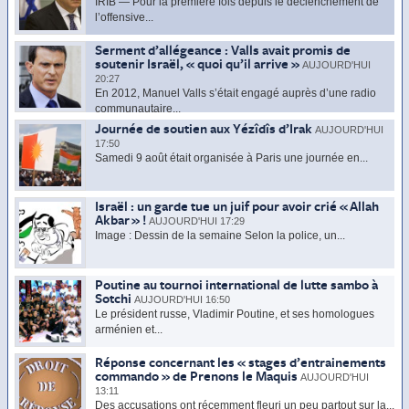
IRIB — Pour la première fois depuis le déclenchement de
l’offensive...
Serment d’allégeance : Valls avait promis de
soutenir Israël, « quoi qu’il arrive »
AUJOURD'HUI
20:27
En 2012, Manuel Valls s’était engagé auprès d’une radio
communautaire...
Journée de soutien aux Yézîdîs d’Irak
AUJOURD'HUI
17:50
Samedi 9 août était organisée à Paris une journée en...
Israël : un garde tue un juif pour avoir crié « Allah
Akbar » !
AUJOURD'HUI 17:29
Image : Dessin de la semaine Selon la police, un...
Poutine au tournoi international de lutte sambo à
Sotchi
AUJOURD'HUI 16:50
Le président russe, Vladimir Poutine, et ses homologues
arménien et...
Réponse concernant les « stages d’entrainements
commando » de Prenons le Maquis
AUJOURD'HUI
13:11
Des accusations ont récemment fleuri un peu partout sur la...