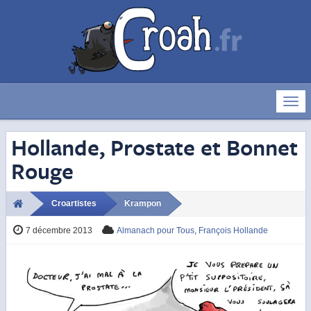
Déve
la
navig
Hollande, Prostate et Bonnet
Rouge
Croartistes
Krampon
7 décembre 2013
Almanach pour Tous
,
François Hollande