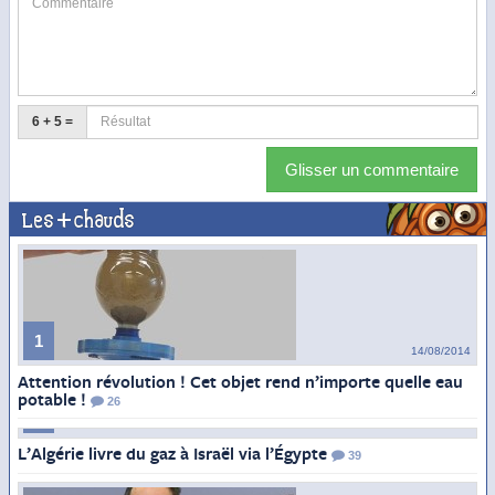
6 + 5 =
Glisser un commentaire
Les + chauds
1
14/08/2014
Attention révolution ! Cet objet rend n’importe quelle eau
potable !
26
2
14/08/2014
L’Algérie livre du gaz à Israël via l’Égypte
39