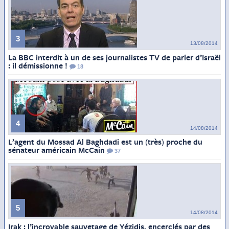
3
13/08/2014
La BBC interdit à un de ses journalistes TV de parler d’Israël
: il démissionne !
18
4
14/08/2014
L’agent du Mossad Al Baghdadi est un (très) proche du
sénateur américain McCain
37
5
14/08/2014
Irak : l’incroyable sauvetage de Yézidis, encerclés par des