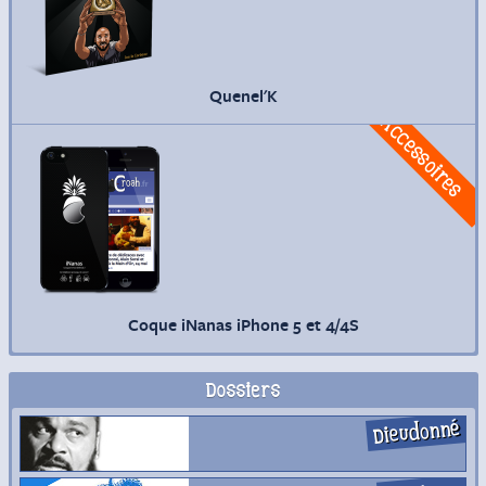
Quenel'K
Commander
Accessoires
Coque iNanas iPhone 5 et 4/4S
Dossiers
Dieudonné