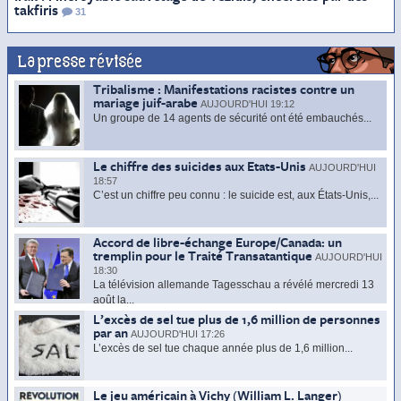
takfiris
31
La presse révisée
Tribalisme : Manifestations racistes contre un
mariage juif-arabe
AUJOURD'HUI 19:12
Un groupe de 14 agents de sécurité ont été embauchés...
Le chiffre des suicides aux Etats-Unis
AUJOURD'HUI
18:57
C’est un chiffre peu connu : le suicide est, aux États-Unis,...
Accord de libre-échange Europe/Canada: un
tremplin pour le Traité Transatantique
AUJOURD'HUI
18:30
La télévision allemande Tagesschau a révélé mercredi 13
août la...
L’excès de sel tue plus de 1,6 million de personnes
par an
AUJOURD'HUI 17:26
L’excès de sel tue chaque année plus de 1,6 million...
Le jeu américain à Vichy (William L. Langer)