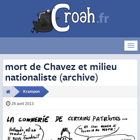
Déve
la
navig
mort de Chavez et milieu
nationaliste (archive)
Krampon
26 avril 2013