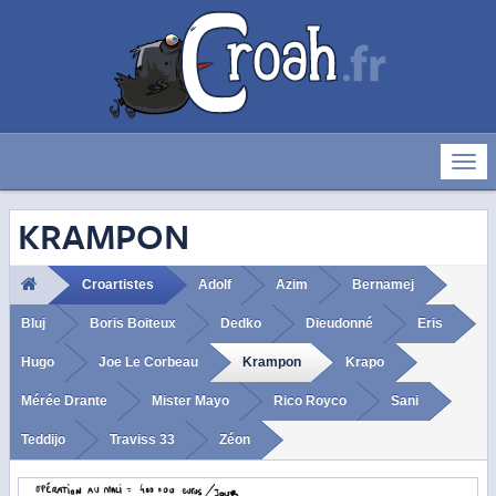
Déve
la
navig
KRAMPON
Croartistes
Adolf
Azim
Bernamej
Bluj
Boris Boiteux
Dedko
Dieudonné
Eris
Hugo
Joe Le Corbeau
Krampon
Krapo
Mérée Drante
Mister Mayo
Rico Royco
Sani
Teddijo
Traviss 33
Zéon