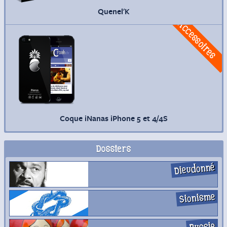
Quenel'K
Commander
Accessoires
Coque iNanas iPhone 5 et 4/4S
Dossiers
Dieudonné
Sionisme