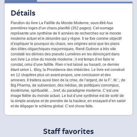
Détails
Parution du livre La Faillite du Monde Moderne, sous-titré Aux
premières loges d’un chaos planifié (352 pages). Cet ouvrage
représente une synthèse de 6 années de recherches sur le monde
moderne actuel et le désordre qui y règne. Il se fixe comme objectif
d’expliquer le pourquoi du chaos, ses origines ainsi que les plans
des élites oligarchiques maçonniques. René Guénon a très vite
constaté les dérives des pseudo Lumières en les dénonçant dans
son livre La crise du monde moderne ; il est temps d’en faire le
constat, celui d’une faillite. Rien n’est laissé au hasard, ce dernier
étant selon L. Bloy, la Providence des imbéciles. Le livre est construit
en 12 chapitres plus un avant-propos, une conclusion et des
annexes. Il traitera aussi bien de la crise, de l’argent, de la F.’. M.’., de
Big Pharma, de subversion, des médias, de politiques corrompus,
ésotérisme, spiritualité…, bref, du paradigme moderne. C’est une
image fidèle du monde actuel. Le but d’une synthèse est de sortir de
la simple analyse et de prendre de la hauteur, en essayant d’en saisir
et de dégager le schéma global. C’est chose faite.
Staff favorites