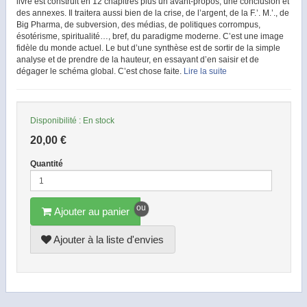
livre est construit en 12 chapitres plus un avant-propos, une conclusion et
des annexes. Il traitera aussi bien de la crise, de l’argent, de la F.’. M.’., de
Big Pharma, de subversion, des médias, de politiques corrompus,
ésotérisme, spiritualité…, bref, du paradigme moderne. C’est une image
fidèle du monde actuel. Le but d’une synthèse est de sortir de la simple
analyse et de prendre de la hauteur, en essayant d’en saisir et de
dégager le schéma global. C’est chose faite.
Lire la suite
Disponibilité :
En stock
20,00 €
Quantité
Ajouter au panier
Ajouter à la liste d'envies