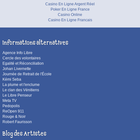
Casino En Ligne Argent Réel
Poker En Ligne France
Casino Online
Casino En Ligne Francais
Informations alternatives
Agence Info Libre
Cercle des volontaires
Egalité et Réconciliation
Johan Livernette
Journée de Retrait de l'École
Kémi Seba
La plume et l'enclume
Le clan des Vénitiens
Le Libre Penseur
Meta TV
Pedopolis
ReOpen 911
Rouge & Noir
Robert Faurisson
Blog des Artistes